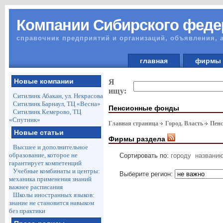
Компании Сибирского феде
справочник предприятий и организаций, объявления, 
главная
фирм
Новые компании
Я
ищу:
Ситилинк Абакан, ул. Некрасова
Ситилинк Барнаул, ТЦ «Весна»
Пенсионные фонды
Ситилинк Кемерово, ТЦ
«Спутник»
Главная страница
Город. Власть
Пен
Новые статьи
Фирмы раздела
Высшее и дополнительное
образование, которое не
Сортировать по:
городу
названи
гарантирует компетенций
Учебные комбинаты и центры:
Выберите регион:
механика применения знаний
важнее расписания
Школы иностранных языков:
знание не становится навыком
без практики