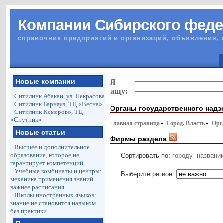
Компании Сибирского феде
справочник предприятий и организаций, объявления, 
Новые компании
Я
ищу:
Ситилинк Абакан, ул. Некрасова
Ситилинк Барнаул, ТЦ «Весна»
Органы государственного надз
Ситилинк Кемерово, ТЦ
«Спутник»
Главная страница
Город. Власть
Орг
Новые статьи
Фирмы раздела
Высшее и дополнительное
образование, которое не
Сортировать по:
городу
названи
гарантирует компетенций
Учебные комбинаты и центры:
Выберите регион:
механика применения знаний
важнее расписания
Школы иностранных языков:
знание не становится навыком
без практики