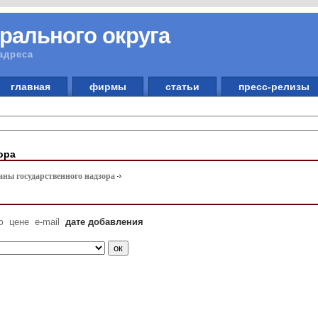
рального округа
адреса
главная
фирмы
статьи
пресс-релизы
ора
аны государственного надзора
ю
цене
e-mail
дате добавления