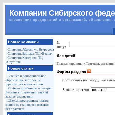
Компании Сибирского феде
справочник предприятий и организаций, объявления, 
Новые компании
Я
ищу:
Ситилинк Абакан, ул. Некрасова
Ситилинк Барнаул, ТЦ «Весна»
Для детей
Ситилинк Кемерово, ТЦ
«Спутник»
Главная страница
Торговля, магазины
Новые статьи
Фирмы раздела
Высшее и дополнительное
образование, которое не
Сортировать по:
городу
названи
гарантирует компетенций
Учебные комбинаты и центры:
Выберите регион:
механика применения знаний
важнее расписания
Школы иностранных языков:
знание не становится навыком
без практики