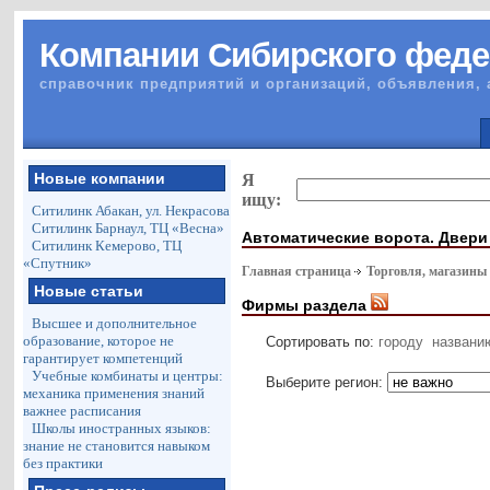
Компании Сибирского феде
справочник предприятий и организаций, объявления, 
Новые компании
Я
ищу:
Ситилинк Абакан, ул. Некрасова
Ситилинк Барнаул, ТЦ «Весна»
Автоматические ворота. Двери
Ситилинк Кемерово, ТЦ
«Спутник»
Главная страница
Торговля, магазины
Новые статьи
Фирмы раздела
Высшее и дополнительное
образование, которое не
Сортировать по:
городу
названи
гарантирует компетенций
Учебные комбинаты и центры:
Выберите регион:
механика применения знаний
важнее расписания
Школы иностранных языков:
знание не становится навыком
без практики