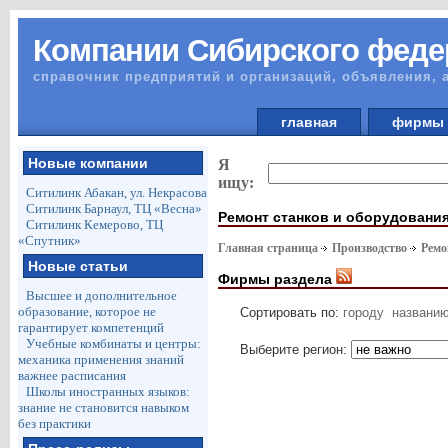
Компании Сибирского феде
справочник предприятий и организаций, объявления, 
главная
фирм
Новые компании
Я
ищу:
Ситилинк Абакан, ул. Некрасова
Ситилинк Барнаул, ТЦ «Весна»
Ремонт станков и оборудовани
Ситилинк Кемерово, ТЦ
«Спутник»
Главная страница
Производство
Ремо
Новые статьи
Фирмы раздела
Высшее и дополнительное
образование, которое не
Сортировать по:
городу
названи
гарантирует компетенций
Учебные комбинаты и центры:
Выберите регион:
механика применения знаний
важнее расписания
Школы иностранных языков:
знание не становится навыком
без практики