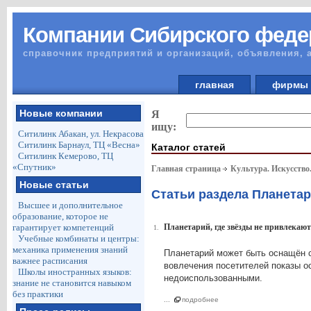
Компании Сибирского феде
справочник предприятий и организаций, объявления, 
главная
фирм
Новые компании
Я
ищу:
Ситилинк Абакан, ул. Некрасова
Ситилинк Барнаул, ТЦ «Весна»
Каталог статей
Ситилинк Кемерово, ТЦ
«Спутник»
Главная страница
Культура. Искусство
Новые статьи
Статьи раздела Планета
Высшее и дополнительное
образование, которое не
гарантирует компетенций
Планетарий, где звёзды не привлекают
1.
Учебные комбинаты и центры:
механика применения знаний
Планетарий может быть оснащён с
важнее расписания
вовлечения посетителей показы 
Школы иностранных языков:
недоиспользованными.
знание не становится навыком
без практики
...
подробнее