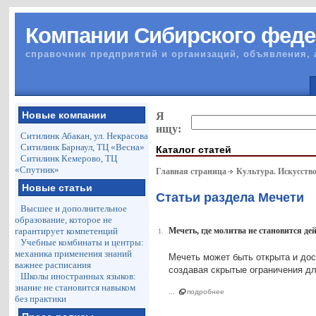
Компании Сибирского феде
справочник предприятий и организаций, объявления, 
Новые компании
Я
ищу:
Ситилинк Абакан, ул. Некрасова
Ситилинк Барнаул, ТЦ «Весна»
Каталог статей
Ситилинк Кемерово, ТЦ
«Спутник»
Главная страница
Культура. Искусство
Новые статьи
Статьи раздела Мечети
Высшее и дополнительное
образование, которое не
гарантирует компетенций
Мечеть, где молитва не становится д
1.
Учебные комбинаты и центры:
механика применения знаний
Мечеть может быть открыта и дос
важнее расписания
создавая скрытые ограничения д
Школы иностранных языков:
знание не становится навыком
...
подробнее
без практики