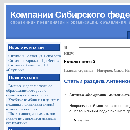
Компании Сибирского феде
справочник предприятий и организаций, объявления, 
Новые компании
Я
ищу:
Ситилинк Абакан, ул. Некрасова
Ситилинк Барнаул, ТЦ «Весна»
Каталог статей
Ситилинк Кемерово, ТЦ
«Спутник»
Главная страница
Интернет. Связь. И
Новые статьи
Статьи раздела Антенно
Высшее и дополнительное
образование, которое не
гарантирует компетенций
Антенное оборудование: монтаж, кот
1.
Учебные комбинаты и центры:
механика применения знаний
Неправильный монтаж антенн созд
важнее расписания
с нестабильным подключением да
Школы иностранных языков:
знание не становится навыком
...
подробнее
без практики