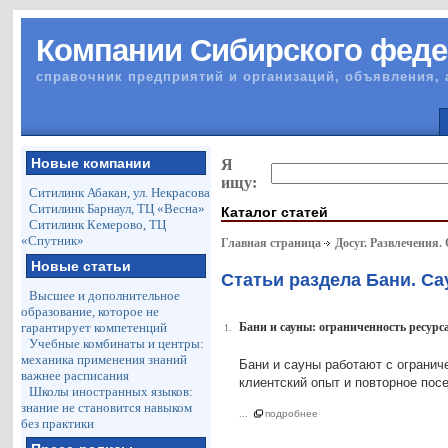
Компании Сибирского феде
справочник предприятий и организаций, объявления, 
Новые компании
Я
ищу:
Ситилинк Абакан, ул. Некрасова
Ситилинк Барнаул, ТЦ «Весна»
Каталог статей
Ситилинк Кемерово, ТЦ
«Спутник»
Главная страница
Досуг. Развлечения.
Новые статьи
Статьи раздела Бани. С
Высшее и дополнительное
образование, которое не
гарантирует компетенций
Бани и сауны: ограниченность ресурс
1.
Учебные комбинаты и центры:
механика применения знаний
Бани и сауны работают с огранич
важнее расписания
клиентский опыт и повторное пос
Школы иностранных языков:
знание не становится навыком
...
подробнее
без практики