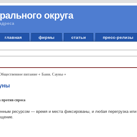
рального округа
адреса
главная
фирмы
статьи
пресс-релизы
 Общественное питание
Бани. Сауны
ауны
а против спроса
енным ресурсом — время и места фиксированы, и любая перегрузка или
ещение.