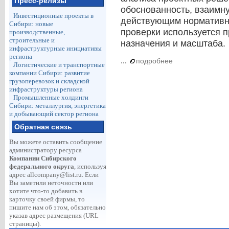
Пресс-релизы
обоснованность, взаимну
Инвестиционные проекты в
действующим нормативн
Сибири: новые
проверки используется п
производственные,
строительные и
назначения и масштаба.
инфраструктурные инициативы
региона
...
подробнее
Логистические и транспортные
компании Сибири: развитие
грузоперевозок и складской
инфраструктуры региона
Промышленные холдинги
Сибири: металлургия, энергетика
и добывающий сектор региона
Обратная связь
Вы можете оставить сообщение
администратору ресурса
Компании Сибирского
федерального округа
, используя
адрес
allcompany@list.ru
. Если
Вы заметили неточности или
хотите что-то добавить в
карточку своей фирмы, то
пишите нам об этом, обязательно
указав адрес размещения (URL
страницы).