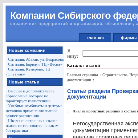
Компании Сибирского феде
справочник предприятий и организаций, объявления, 
главная
фирм
Новые компании
Я
ищу:
Ситилинк Абакан, ул. Некрасова
Ситилинк Барнаул, ТЦ «Весна»
Каталог статей
Ситилинк Кемерово, ТЦ
«Спутник»
Главная страница
Строительство. Недв
документации
Новые статьи
Статьи раздела Проверка
Высшее и дополнительное
образование, которое не
документации
гарантирует компетенций
Учебные комбинаты и центры:
механика применения знаний
Анализ проектных решений в составе 
1.
важнее расписания
Школы иностранных языков:
Негосударственная эксп
знание не становится навыком
документации применяет
без практики
анализа проектных реше