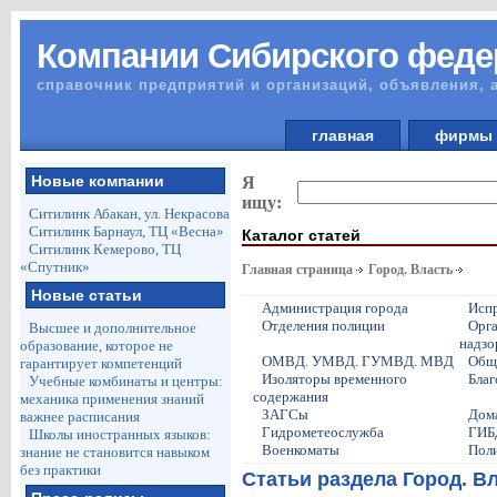
Компании Сибирского феде
справочник предприятий и организаций, объявления, 
главная
фирм
Новые компании
Я
ищу:
Ситилинк Абакан, ул. Некрасова
Ситилинк Барнаул, ТЦ «Весна»
Каталог статей
Ситилинк Кемерово, ТЦ
«Спутник»
Главная страница
Город. Власть
Новые статьи
Администрация города
Исп
Отделения полиции
Орга
Высшее и дополнительное
надзо
образование, которое не
ОМВД. УМВД. ГУМВД. МВД
Общ
гарантирует компетенций
Изоляторы временного
Благ
Учебные комбинаты и центры:
содержания
механика применения знаний
ЗАГСы
Дома
важнее расписания
Гидрометеослужба
ГИБ
Школы иностранных языков:
Военкоматы
Поли
знание не становится навыком
без практики
Статьи раздела Город. В