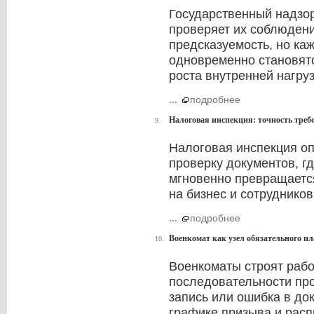
Государственный надзор
проверяет их соблюдени
предсказуемость, но ка
одновременно становятс
роста внутренней нагруз
...
подробнее
Налоговая инспекция: точность треб
9.
Налоговая инспекция оп
проверку документов, г
мгновенно превращается
на бизнес и сотрудников
...
подробнее
Военкомат как узел обязательного п
10.
Военкоматы строят рабо
последовательности про
запись или ошибка в до
графике призыва и расп