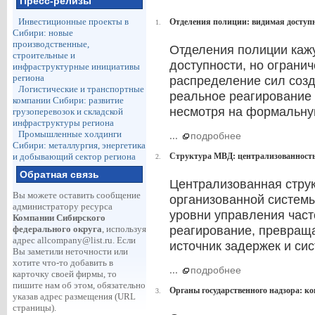
Пресс-релизы
Инвестиционные проекты в
Отделения полиции: видимая доступн
1.
Сибири: новые
производственные,
Отделения полиции каж
строительные и
доступности, но огранич
инфраструктурные инициативы
региона
распределение сил созд
Логистические и транспортные
реальное реагирование 
компании Сибири: развитие
несмотря на формальную
грузоперевозок и складской
инфраструктуры региона
Промышленные холдинги
...
подробнее
Сибири: металлургия, энергетика
и добывающий сектор региона
Структура МВД: централизованность
2.
Обратная связь
Централизованная стру
Вы можете оставить сообщение
организованной системы
администратору ресурса
уровни управления част
Компании Сибирского
федерального округа
, используя
реагирование, превращ
адрес
allcompany@list.ru
. Если
источник задержек и си
Вы заметили неточности или
хотите что-то добавить в
...
подробнее
карточку своей фирмы, то
пишите нам об этом, обязательно
Органы государственного надзора: к
3.
указав адрес размещения (URL
страницы).