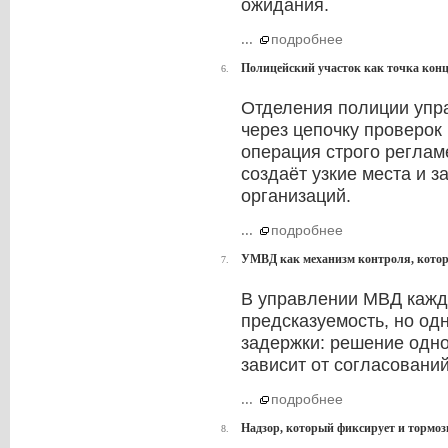
ожидания.
...
подробнее
Полицейский участок как точка конц
6.
Отделения полиции упр
через цепочку проверок 
операция строго реглам
создаёт узкие места и 
организаций.
...
подробнее
УМВД как механизм контроля, котор
7.
В управлении МВД кажд
предсказуемость, но о
задержки: решение одн
зависит от согласований
...
подробнее
Надзор, который фиксирует и тормоз
8.