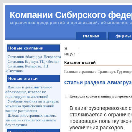
Компании Сибирского феде
справочник предприятий и организаций, объявления, 
главная
фирм
Новые компании
Я
ищу:
Ситилинк Абакан, ул. Некрасова
Ситилинк Барнаул, ТЦ «Весна»
Каталог статей
Ситилинк Кемерово, ТЦ
«Спутник»
Главная страница
Транспорт. Грузопер
Новые статьи
Статьи раздела Авиагру
Высшее и дополнительное
образование, которое не
гарантирует компетенций
Контроль сроков в авиагрузоперевозка
1.
Учебные комбинаты и центры:
механика применения знаний
В авиагрузоперевозках с
важнее расписания
сталкивается с огранич
Школы иностранных языков:
знание не становится навыком
превращая попытку экон
без практики
увеличения расходов.