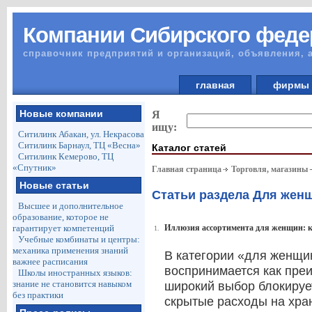
Компании Сибирского феде
справочник предприятий и организаций, объявления, 
главная
фирм
Новые компании
Я
ищу:
Ситилинк Абакан, ул. Некрасова
Ситилинк Барнаул, ТЦ «Весна»
Каталог статей
Ситилинк Кемерово, ТЦ
«Спутник»
Главная страница
Торговля, магазины
Новые статьи
Статьи раздела Для жен
Высшее и дополнительное
образование, которое не
гарантирует компетенций
Иллюзия ассортимента для женщин: к
1.
Учебные комбинаты и центры:
механика применения знаний
В категории «для женщи
важнее расписания
воспринимается как пре
Школы иностранных языков:
знание не становится навыком
широкий выбор блокируе
без практики
скрытые расходы на хра