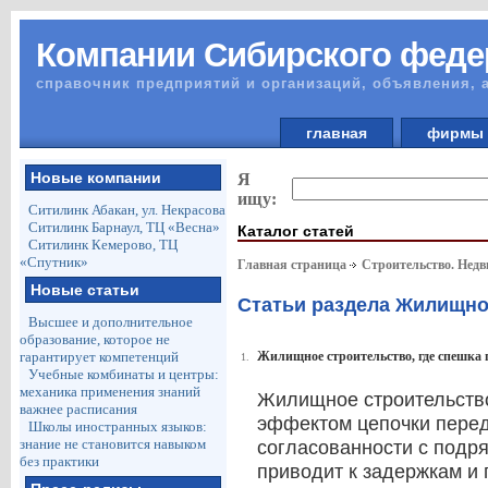
Компании Сибирского феде
справочник предприятий и организаций, объявления, 
главная
фирм
Новые компании
Я
ищу:
Ситилинк Абакан, ул. Некрасова
Ситилинк Барнаул, ТЦ «Весна»
Каталог статей
Ситилинк Кемерово, ТЦ
«Спутник»
Главная страница
Строительство. Недв
Новые статьи
Статьи раздела Жилищно
Высшее и дополнительное
образование, которое не
гарантирует компетенций
Жилищное строительство, где спешка 
1.
Учебные комбинаты и центры:
механика применения знаний
Жилищное строительство
важнее расписания
эффектом цепочки перед
Школы иностранных языков:
знание не становится навыком
согласованности с подр
без практики
приводит к задержкам и 