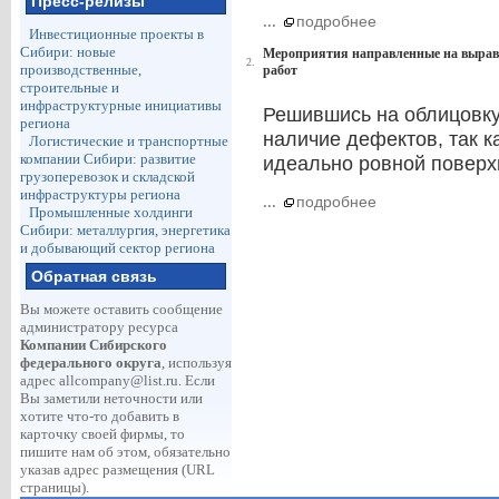
Пресс-релизы
...
подробнее
Инвестиционные проекты в
Сибири: новые
Мероприятия направленные на выравн
2.
производственные,
работ
строительные и
инфраструктурные инициативы
Решившись на облицовку
региона
наличие дефектов, так к
Логистические и транспортные
компании Сибири: развитие
идеально ровной поверх
грузоперевозок и складской
инфраструктуры региона
...
подробнее
Промышленные холдинги
Сибири: металлургия, энергетика
и добывающий сектор региона
Обратная связь
Вы можете оставить сообщение
администратору ресурса
Компании Сибирского
федерального округа
, используя
адрес
allcompany@list.ru
. Если
Вы заметили неточности или
хотите что-то добавить в
карточку своей фирмы, то
пишите нам об этом, обязательно
указав адрес размещения (URL
страницы).