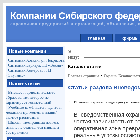
Компании Сибирского феде
справочник предприятий и организаций, объявления, 
главная
фирм
Новые компании
Я
ищу:
Ситилинк Абакан, ул. Некрасова
Ситилинк Барнаул, ТЦ «Весна»
Каталог статей
Ситилинк Кемерово, ТЦ
«Спутник»
Главная страница
Охрана. Безопасност
Новые статьи
Статьи раздела Вневедо
Высшее и дополнительное
образование, которое не
гарантирует компетенций
Иллюзия охраны: когда присутствие н
1.
Учебные комбинаты и центры:
механика применения знаний
Вневедомственная охран
важнее расписания
частая зависимость от р
Школы иностранных языков:
знание не становится навыком
оперативная зона превр
без практики
реальные угрозы остают