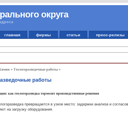
рального округа
адреса
главная
фирмы
статьи
пресс-релизы
 Химия
Геологоразведочные работы
разведочные работы
ации: как геологоразведка тормозит производственные решения
логоразведка превращается в узкое место: задержки анализа и соглас
ют на загрузку оборудования.