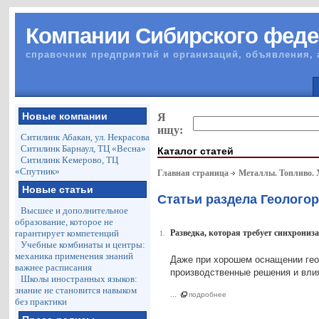
Компании Сибирского феде
справочник предприятий и организаций, объявления, 
Новые компании
Я
ищу:
Ситилинк Абакан, ул. Некрасова
Ситилинк Барнаул, ТЦ «Весна»
Каталог статей
Ситилинк Кемерово, ТЦ
«Спутник»
Главная страница
Металлы. Топливо.
Новые статьи
Статьи раздела Геолого
Высшее и дополнительное
образование, которое не
гарантирует компетенций
Разведка, которая требует синхрониз
1.
Учебные комбинаты и центры:
механика применения знаний
Даже при хорошем оснащении гео
важнее расписания
производственные решения и влия
Школы иностранных языков:
знание не становится навыком
...
подробнее
без практики