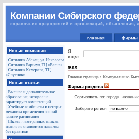
Компании Сибирского феде
справочник предприятий и организаций, объявления, 
главная
фирм
Новые компании
Я
ищу:
Ситилинк Абакан, ул. Некрасова
Ситилинк Барнаул, ТЦ «Весна»
ЖКХ
Ситилинк Кемерово, ТЦ
«Спутник»
Главная страница
Коммунальные. Быто
Новые статьи
Фирмы раздела
Высшее и дополнительное
образование, которое не
Сортировать по:
городу
названи
гарантирует компетенций
Учебные комбинаты и центры:
Выберите регион:
механика применения знаний
важнее расписания
Школы иностранных языков:
знание не становится навыком
без практики