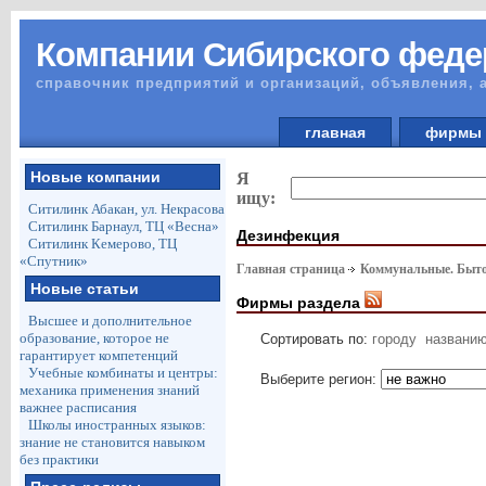
Компании Сибирского феде
справочник предприятий и организаций, объявления, 
главная
фирм
Новые компании
Я
ищу:
Ситилинк Абакан, ул. Некрасова
Ситилинк Барнаул, ТЦ «Весна»
Дезинфекция
Ситилинк Кемерово, ТЦ
«Спутник»
Главная страница
Коммунальные. Быто
Новые статьи
Фирмы раздела
Высшее и дополнительное
образование, которое не
Сортировать по:
городу
названи
гарантирует компетенций
Учебные комбинаты и центры:
Выберите регион:
механика применения знаний
важнее расписания
Школы иностранных языков:
знание не становится навыком
без практики