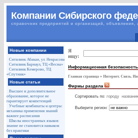
Компании Сибирского феде
справочник предприятий и организаций, объявления, 
Новые компании
Я
ищу:
Ситилинк Абакан, ул. Некрасова
Ситилинк Барнаул, ТЦ «Весна»
Информационная безопасност
Ситилинк Кемерово, ТЦ
«Спутник»
Главная страница
Интернет. Связь. И
Новые статьи
Фирмы раздела
Высшее и дополнительное
образование, которое не
Сортировать по:
городу
названи
гарантирует компетенций
Учебные комбинаты и центры:
Выберите регион:
механика применения знаний
важнее расписания
Школы иностранных языков:
знание не становится навыком
без практики