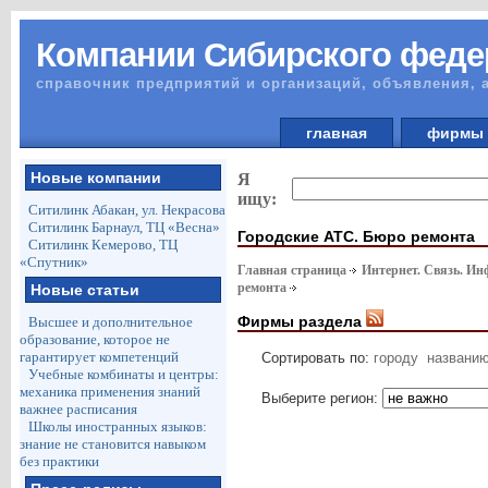
Компании Сибирского феде
справочник предприятий и организаций, объявления, 
главная
фирм
Новые компании
Я
ищу:
Ситилинк Абакан, ул. Некрасова
Ситилинк Барнаул, ТЦ «Весна»
Городские АТС. Бюро ремонта
Ситилинк Кемерово, ТЦ
«Спутник»
Главная страница
Интернет. Связь. И
ремонта
Новые статьи
Фирмы раздела
Высшее и дополнительное
образование, которое не
гарантирует компетенций
Сортировать по:
городу
названи
Учебные комбинаты и центры:
механика применения знаний
Выберите регион:
важнее расписания
Школы иностранных языков:
знание не становится навыком
без практики