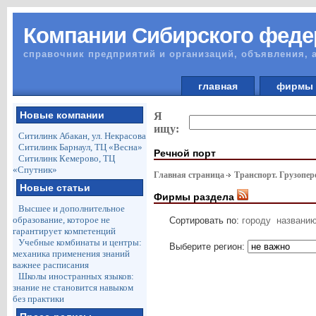
Компании Сибирского феде
справочник предприятий и организаций, объявления, 
главная
фирм
Новые компании
Я
ищу:
Ситилинк Абакан, ул. Некрасова
Ситилинк Барнаул, ТЦ «Весна»
Речной порт
Ситилинк Кемерово, ТЦ
«Спутник»
Главная страница
Транспорт. Грузопер
Новые статьи
Фирмы раздела
Высшее и дополнительное
образование, которое не
Сортировать по:
городу
названи
гарантирует компетенций
Учебные комбинаты и центры:
Выберите регион:
механика применения знаний
важнее расписания
Школы иностранных языков:
знание не становится навыком
без практики