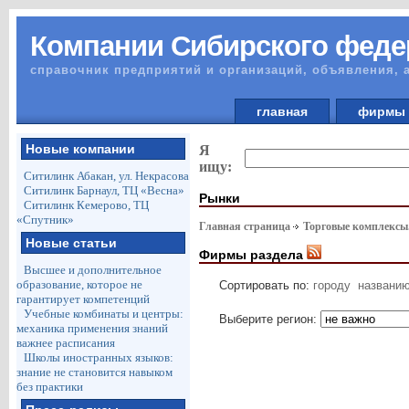
Компании Сибирского феде
справочник предприятий и организаций, объявления, 
главная
фирм
Новые компании
Я
ищу:
Ситилинк Абакан, ул. Некрасова
Ситилинк Барнаул, ТЦ «Весна»
Рынки
Ситилинк Кемерово, ТЦ
«Спутник»
Главная страница
Торговые комплексы
Новые статьи
Фирмы раздела
Высшее и дополнительное
образование, которое не
Сортировать по:
городу
названи
гарантирует компетенций
Учебные комбинаты и центры:
Выберите регион:
механика применения знаний
важнее расписания
Школы иностранных языков:
знание не становится навыком
без практики