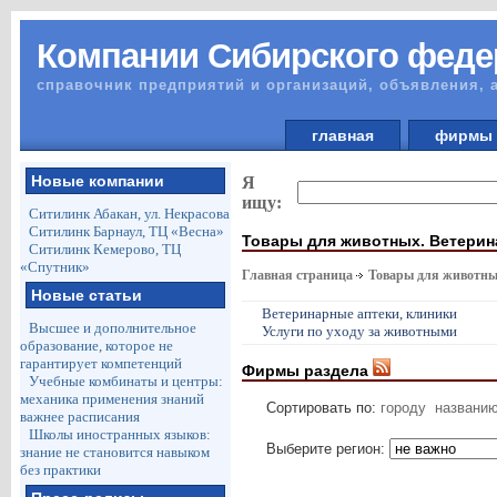
Компании Сибирского феде
справочник предприятий и организаций, объявления, 
главная
фирм
Новые компании
Я
ищу:
Ситилинк Абакан, ул. Некрасова
Ситилинк Барнаул, ТЦ «Весна»
Товары для животных. Ветерин
Ситилинк Кемерово, ТЦ
«Спутник»
Главная страница
Товары для животны
Новые статьи
Ветеринарные аптеки, клиники
Высшее и дополнительное
Услуги по уходу за животными
образование, которое не
гарантирует компетенций
Фирмы раздела
Учебные комбинаты и центры:
механика применения знаний
Сортировать по:
городу
названи
важнее расписания
Школы иностранных языков:
Выберите регион:
знание не становится навыком
без практики