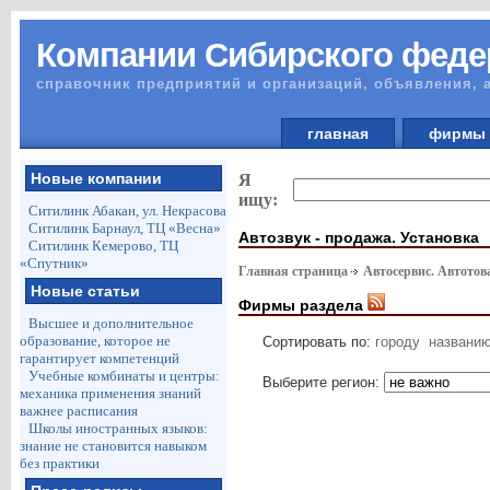
Компании Сибирского феде
справочник предприятий и организаций, объявления, 
главная
фирм
Новые компании
Я
ищу:
Ситилинк Абакан, ул. Некрасова
Ситилинк Барнаул, ТЦ «Весна»
Автозвук - продажа. Установка
Ситилинк Кемерово, ТЦ
«Спутник»
Главная страница
Автосервис. Автото
Новые статьи
Фирмы раздела
Высшее и дополнительное
образование, которое не
Сортировать по:
городу
названи
гарантирует компетенций
Учебные комбинаты и центры:
Выберите регион:
механика применения знаний
важнее расписания
Школы иностранных языков:
знание не становится навыком
без практики