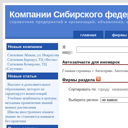
Компании Сибирского феде
справочник предприятий и организаций, объявления, 
главная
фирм
Новые компании
Я
ищу:
Ситилинк Абакан, ул. Некрасова
Ситилинк Барнаул, ТЦ «Весна»
Автозапчасти для иномарок
Ситилинк Кемерово, ТЦ
«Спутник»
Главная страница
Автосервис. Автото
Новые статьи
Фирмы раздела
Высшее и дополнительное
образование, которое не
Сортировать по:
городу
названи
гарантирует компетенций
Учебные комбинаты и центры:
Выберите регион:
механика применения знаний
важнее расписания
Школы иностранных языков:
знание не становится навыком
без практики