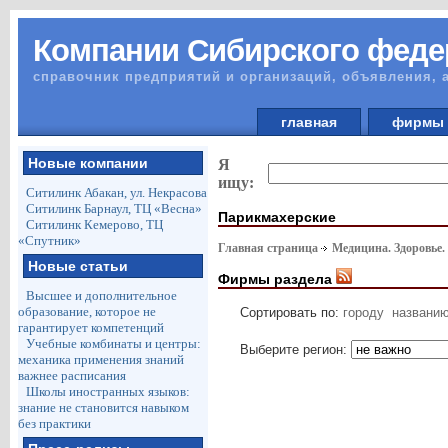
Компании Сибирского феде
справочник предприятий и организаций, объявления, 
главная
фирм
Новые компании
Я
ищу:
Ситилинк Абакан, ул. Некрасова
Ситилинк Барнаул, ТЦ «Весна»
Парикмахерские
Ситилинк Кемерово, ТЦ
«Спутник»
Главная страница
Медицина. Здоровье.
Новые статьи
Фирмы раздела
Высшее и дополнительное
образование, которое не
Сортировать по:
городу
названи
гарантирует компетенций
Учебные комбинаты и центры:
Выберите регион:
механика применения знаний
важнее расписания
Школы иностранных языков:
знание не становится навыком
без практики