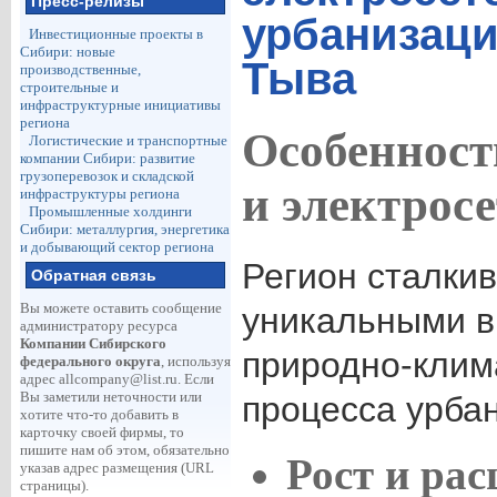
Пресс-релизы
урбанизаци
Инвестиционные проекты в
Сибири: новые
Тыва
производственные,
строительные и
инфраструктурные инициативы
региона
Особенност
Логистические и транспортные
компании Сибири: развитие
грузоперевозок и складской
и электрос
инфраструктуры региона
Промышленные холдинги
Сибири: металлургия, энергетика
и добывающий сектор региона
Регион сталкив
Обратная связь
Вы можете оставить сообщение
уникальными в
администратору ресурса
Компании Сибирского
природно-клим
федерального округа
, используя
адрес
allcompany@list.ru
. Если
Вы заметили неточности или
процесса урба
хотите что-то добавить в
карточку своей фирмы, то
пишите нам об этом, обязательно
Рост и ра
указав адрес размещения (URL
страницы).