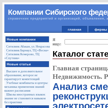
Компании Сибирского феде
справочник предприятий и организаций, объявления, 
главная
фирм
Новые компании
Я
ищу:
Ситилинк Абакан, ул. Некрасова
Ситилинк Барнаул, ТЦ «Весна»
Каталог стат
Ситилинк Кемерово, ТЦ
«Спутник»
Новые статьи
Главная страниц
Высшее и дополнительное
Недвижимость. 
образование, которое не
гарантирует компетенций
Учебные комбинаты и центры:
Анализ сме
механика применения знаний
важнее расписания
реконстру
Школы иностранных языков:
знание не становится навыком
без практики
электросет