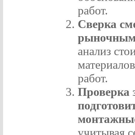
работ.
Сверка см
рыночными
анализ сто
материалов
работ.
Проверка 
подготови
монтажные
учитывая с