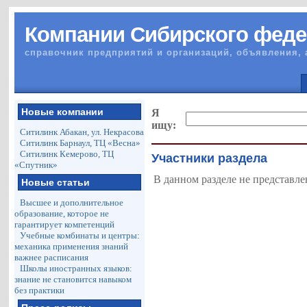
Компании Сибирского феде
справочник предприятий и организаций, объявления, 
Новые компании
Я
ищу:
Ситилинк Абакан, ул. Некрасова
Ситилинк Барнаул, ТЦ «Весна»
Ситилинк Кемерово, ТЦ
Участники раздела
«Спутник»
В данном разделе не представле
Новые статьи
Высшее и дополнительное
образование, которое не
гарантирует компетенций
Учебные комбинаты и центры:
механика применения знаний
важнее расписания
Школы иностранных языков:
знание не становится навыком
без практики